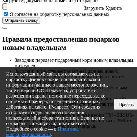
Загрузите документы на помет и фотографии
Загрузить
Удалить
Я согласен на обработку персональных данных
Правила предоставления подарков
новым владельцам
Заводчик передает подарочный корм новым владельцам
питомцев.
Заводчик предоставляет анкетные данные новых
Используя данный сайт, вы соглашаетесь на
владельцев, с их согласия, дистрибьютору в срок не
обработку файлов cookie и пользовательской
позднее 2-х недель с момента продажи.
информации (данные о вашем местоположении,
Заводчик рекомендует рационы ТМ «SIRIUS» новым
типе и версии ОС и браузера, устройстве и
владельцам питомцев.
разрешении экрана, источнике перехода, языке
Заводчик передает новым владельцам ветеринарный
системы и браузера, посещённых страницах,
паспорт ТМ «SIRIUS» и контакты представителя
Принять
действиях на сайте, IP-адресе). Эти сведения
дистрибьютора.
используются для анализа поведения
Заводчик предлагает сделать заказ на корм ТМ «SIRIUS»
пользователей и сбора статистики. Если вы не
новому владельцу со скидкой на первый заказ – 25% от
согласны – пожалуйста, покиньте сайт.
РРЦ, через представителя поставщика.
Подробнее о cookie — в
Политике
конфиденциальности
.