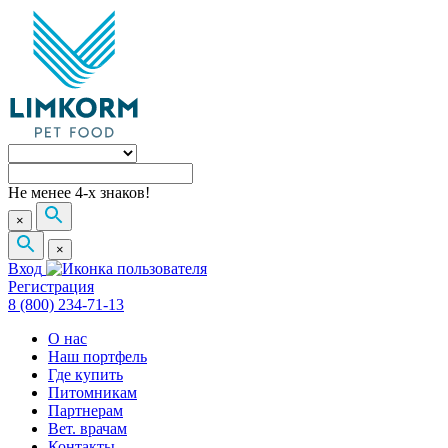
Не менее 4-х знаков!
×
×
Вход
Регистрация
8 (800) 234-71-13
О нас
Наш портфель
Где купить
Питомникам
Партнерам
Вет. врачам
Контакты